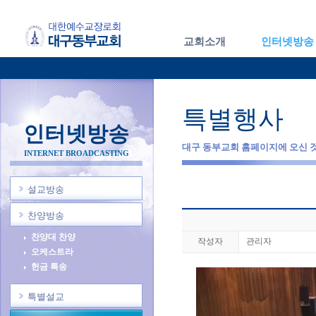
교회소개
인터넷방송
특별행사
인터넷방송
대구 동부교회 홈페이지에 오신 
INTERNET BROADCASTING
설교방송
찬양방송
찬양대 찬양
작성자
관리자
오케스트라
헌금 특송
특별설교