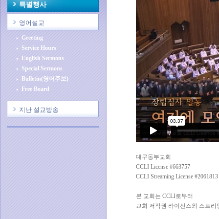
특별행사
영어설교
Greeting
Service Hours
English Sermons
Special Sermons
Bulletin(영어주보)
Free Board
지난 설교방송
대구동부교회
CCLI License #663757
CCLI Streaming License #2061813
본 교회는 CCLI로부터
교회 저작권 라이선스와 스트리