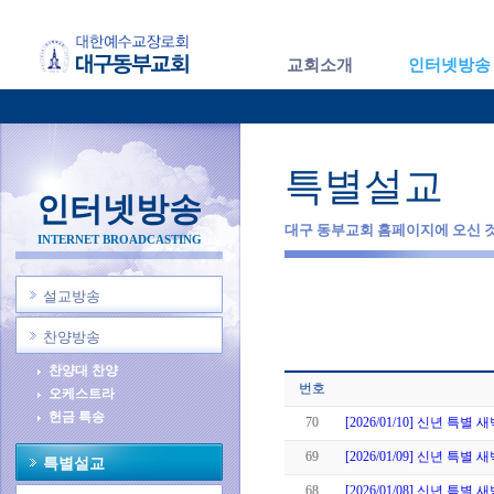
교회소개
인터넷방송
특별설교
인터넷방송
대구 동부교회 홈페이지에 오신 
INTERNET BROADCASTING
설교방송
찬양방송
찬양대 찬양
번호
오케스트라
헌금 특송
70
[2026/01/10] 신년 특별
69
[2026/01/09] 신년 특별
특별설교
68
[2026/01/08] 신년 특별