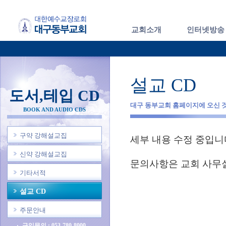
교회소개
인터넷방송
설교 CD
도서,테입 CD
대구 동부교회 홈페이지에 오신 
BOOK AND AUDIO CDS
구약 강해설교집
세부 내용 수정 중입니
신약 강해설교집
문의사항은 교회 사무실 
기타서적
설교 CD
주문안내
구입문의 : 053-780-8000