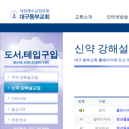
교회소개
인터넷방송
신약 강해
도서,테입구입
대구 동부교회 홈페이지에 오신 
BOOK AND AUDIO CDS
구약 강해설교집
신약 강해설교집
기타서적
번호
구분
설교 CD
공지
출판사의
43
갈라디아서
청년들을
주문안내
42
히브리서
청년들을
구입문의 : 053-780-8000