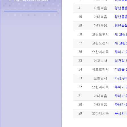
41
요한복음
청년들을
40
마태복음
청년들을
39
마태복음
청년들을
38
고린도후서
새 고린
37
고린도전서
새 고린
36
요한계시록
주해가 
35
야고보서
실천적 
34
베드로전서
기회를
33
요한일서
가장 위대
32
요한계시록
주해가 
31
마태복음
주해가 
30
마태복음
주해가 
29
요한계시록
묵시의 