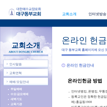
교회소개
인터넷방송
온라인 헌
교회소개
대구 동부교회 홈페이지에 오신 
ABOUT DONGBU CHURCH
인사말씀
온라인 헌금안내
교회연혁
온라인헌금 방법
예배/모임안내
주일예배
인터넷뱅킹, 폰뱅킹, 무통
수요/금요예배
등록교인은 정확한 헌금입력
새벽기도
예) 홍길동1908
교육기관