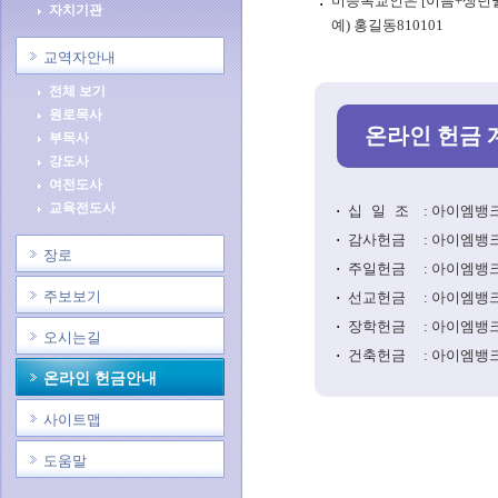
미등록교인은 [이름+생년
자치기관
예) 홍길동810101
교역자안내
전체 보기
원로목사
온라인 헌금 
부목사
강도사
여전도사
교육전도사
십일조
: 아이엠뱅크 0
감사헌금
: 아이엠뱅크 5
장로
주일헌금
: 아이엠뱅크 5
주보보기
선교헌금
: 아이엠뱅크 0
장학헌금
: 아이엠뱅크 5
오시는길
건축헌금
: 아이엠뱅크 5
온라인 헌금안내
사이트맵
도움말