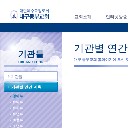
교회소개
인터넷방송
기관별 연간 
기관들
대구 동부교회 홈페이지에 오신 
ORGANIZATION
기관들
기관별 연간 계획
영아부
유아부
유치부
유년부
초등부
소년부