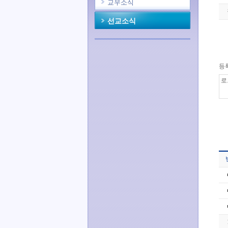
교우소식
선교소식
등록