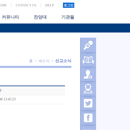
OME
CONTACT US
HELP
로그인
커뮤니티
찬양대
기관들
홈 > 새소식 >
선교소식
사
08 13:45:23