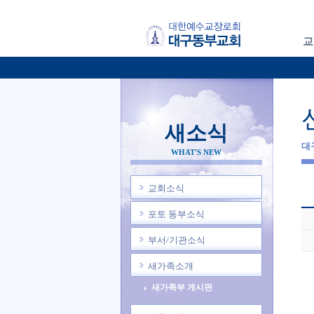
교
새소식
대
WHAT'S NEW
교회소식
포토 동부소식
부서/기관소식
새가족소개
새가족부 게시판