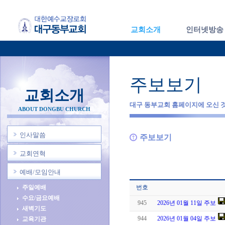
교회소개
인터넷방송
주보보기
교회소개
대구 동부교회 홈페이지에 오신 
ABOUT DONGBU CHURCH
인사말씀
주보보기
교회연혁
예배/모임안내
주일예배
번호
수요/금요예배
945
2026년 01월 11일 주보
새벽기도
944
2026년 01월 04일 주보
교육기관