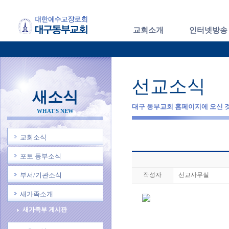
교회소개
인터넷방송
선교소식
새소식
대구 동부교회 홈페이지에 오신 
WHAT'S NEW
교회소식
포토 동부소식
부서/기관소식
작성자
선교사무실
새가족소개
새가족부 게시판