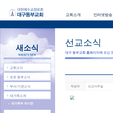
교회소개
인터넷방송
선교소식
새소식
대구 동부교회 홈페이지에 오신 
WHAT'S NEW
교회소식
포토 동부소식
부서/기관소식
작성자
선교사무실
새가족소개
새가족부 게시판