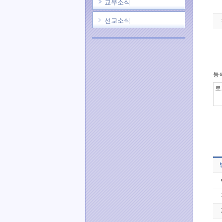
교우소식
선교소식
등록