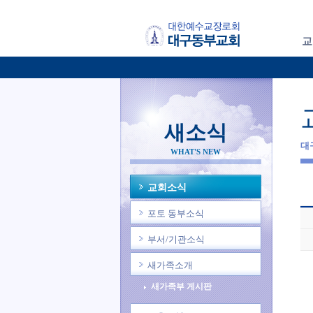
교
새소식
대
WHAT'S NEW
교회소식
포토 동부소식
부서/기관소식
새가족소개
새가족부 게시판