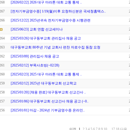
268
[2026/02/22] 2026 대구 마라톤 대회 교통 통제 ..
267
[전자기부금영수증] 1/19(월)이후 요청하신분은 국세청홈택스..
266
[2025/12/22] 2025년귀속 전자기부금영수증 시행관련
[2025/06/23] 교회 연합 선교세미나
264
[2025/03/26] 대구동부교회 관리집사 채용 공고
263
대구동부교회 80주년 기념 교회사 편찬 자료수집 동참 요청
262
[2025/03/09] 관리집사 채용 공고
261
[2025/02/12] 부목사초빙(~02/28)
260
[2025/02/23] 2025 대구 마라톤 대회 교통 통제 ..
259
[2025/02/12] 2025년 대구동부교회 선교학교
258
[2025/01/20] [채용 완료] 대구동부교회 선교간사 ..
257
[2025/01/06] 대구동부교회 선교간사 채용 공고 (~0..
256
[2025/01/01] 마감 - 2024년 기부금영수증 온라인..
이전
1
2
3
4
5
6
7
8
9
10
...
17
18
다음