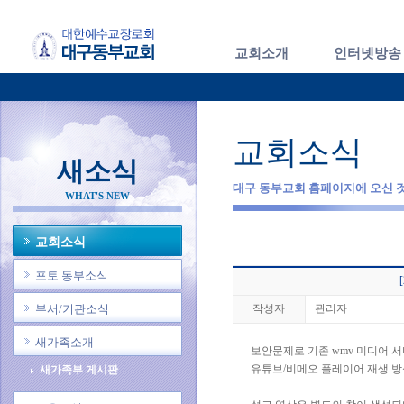
교회소개
인터넷방송
교회소식
새소식
대구 동부교회 홈페이지에 오신 
WHAT'S NEW
교회소식
포토 동부소식
부서/기관소식
작성자
관리자
새가족소개
보안문제로 기존 wmv 미디어 
유튜브/비메오 플레이어 재생 
새가족부 게시판