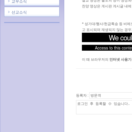
설교 영상은 별도의 창이 생성되
교우소식
찬양 영상은 게시판 게시글 내에
선교소식
* 성가대/행사/헌금특송 등 비
고 표시되며 재생되지 않는 경우
We could
Access to this conte
이 때 브라우저의
인터넷 사용기
등록자 :