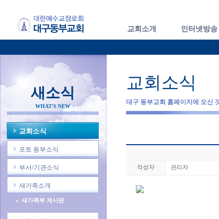
교회소개
인터넷방송
교회소식
새소식
대구 동부교회 홈페이지에 오신 
WHAT'S NEW
교회소식
포토 동부소식
부서/기관소식
작성자
관리자
새가족소개
새가족부 게시판