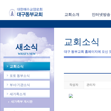
교회소개
인터넷방송
교회소식
새소식
대구 동부교회 홈페이지에 오신 
WHAT'S NEW
교회소식
포토 동부소식
부서/기관소식
작성자
관리자
새가족소개
새가족부 게시판